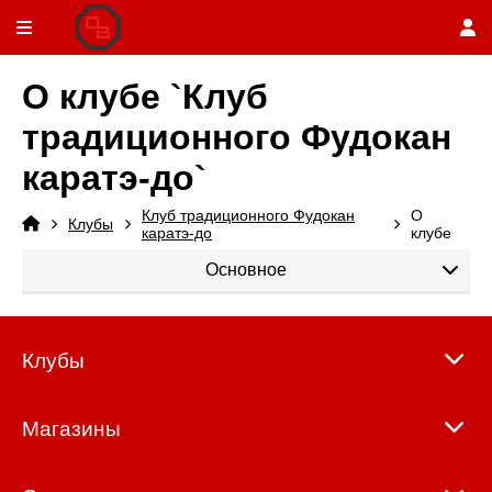
О клубе `Клуб
традиционного Фудокан
каратэ-до`
Клуб традиционного Фудокан
О
Клубы
каратэ-до
клубе
Основное
Клубы
Магазины